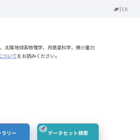
JP
EN
天文学、太陽物理学、太陽地球系物理学、月惑星科学、微小重力
Sについて
をお読みください。
ャラリー
データセット検索