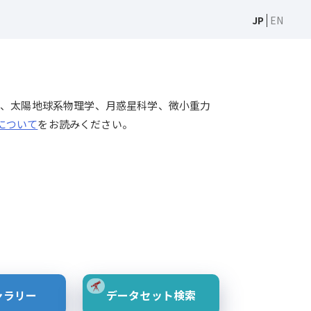
JP
EN
天文学、太陽物理学、太陽地球系物理学、月惑星科学、微小重力
Sについて
をお読みください。
ャラリー
データセット検索