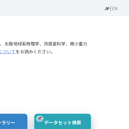
JP
EN
天文学、太陽物理学、太陽地球系物理学、月惑星科学、微小重力
Sについて
をお読みください。
ャラリー
データセット検索