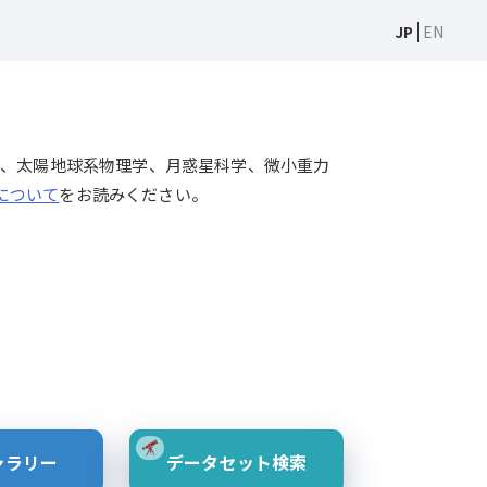
JP
EN
天文学、太陽物理学、太陽地球系物理学、月惑星科学、微小重力
Sについて
をお読みください。
ャラリー
データセット検索