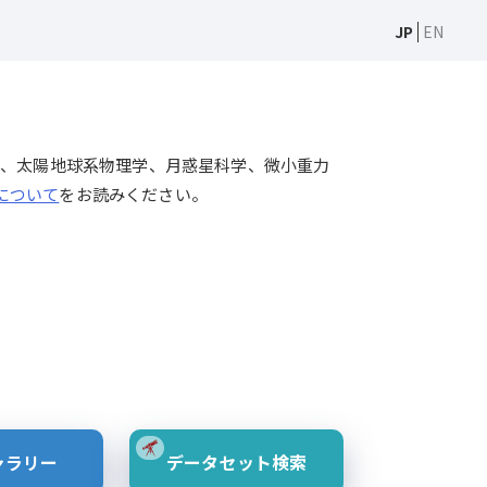
JP
EN
天文学、太陽物理学、太陽地球系物理学、月惑星科学、微小重力
Sについて
をお読みください。
ャラリー
データセット検索