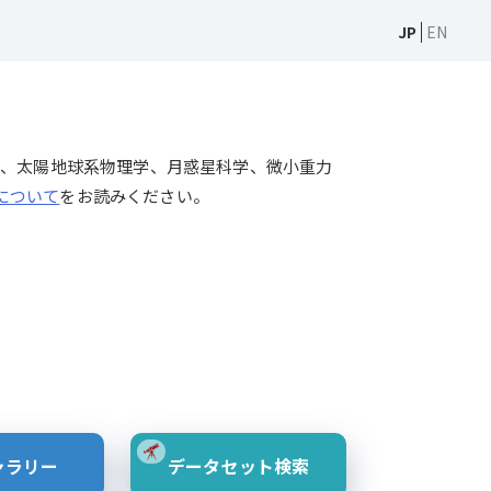
JP
EN
天文学、太陽物理学、太陽地球系物理学、月惑星科学、微小重力
Sについて
をお読みください。
ャラリー
データセット検索