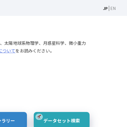
JP
EN
天文学、太陽物理学、太陽地球系物理学、月惑星科学、微小重力
Sについて
をお読みください。
ャラリー
データセット検索