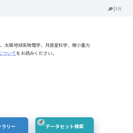
JP
EN
天文学、太陽物理学、太陽地球系物理学、月惑星科学、微小重力
Sについて
をお読みください。
ャラリー
データセット検索