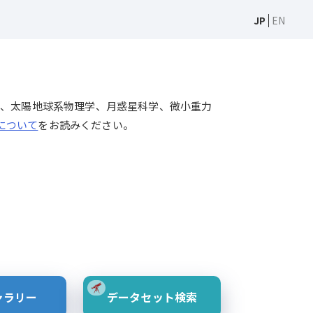
JP
EN
天文学、太陽物理学、太陽地球系物理学、月惑星科学、微小重力
Sについて
をお読みください。
ャラリー
データセット検索