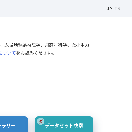
JP
EN
天文学、太陽物理学、太陽地球系物理学、月惑星科学、微小重力
Sについて
をお読みください。
ャラリー
データセット検索