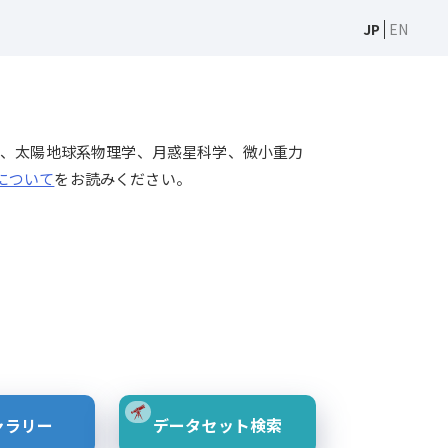
JP
EN
天文学、太陽物理学、太陽地球系物理学、月惑星科学、微小重力
Sについて
をお読みください。
ャラリー
データセット検索