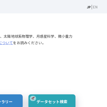
JP
EN
天文学、太陽物理学、太陽地球系物理学、月惑星科学、微小重力
Sについて
をお読みください。
ャラリー
データセット検索