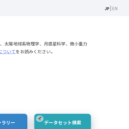
JP
EN
天文学、太陽物理学、太陽地球系物理学、月惑星科学、微小重力
Sについて
をお読みください。
ャラリー
データセット検索