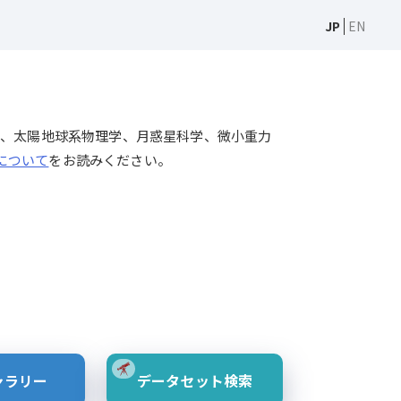
JP
EN
天文学、太陽物理学、太陽地球系物理学、月惑星科学、微小重力
Sについて
をお読みください。
ャラリー
データセット検索