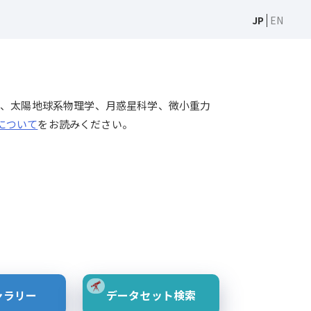
JP
EN
天文学、太陽物理学、太陽地球系物理学、月惑星科学、微小重力
Sについて
をお読みください。
ャラリー
データセット検索