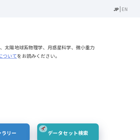
JP
EN
天文学、太陽物理学、太陽地球系物理学、月惑星科学、微小重力
Sについて
をお読みください。
ャラリー
データセット検索