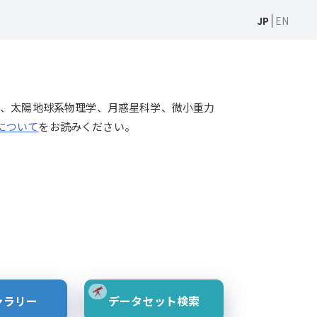
JP
EN
天文学、太陽物理学、太陽地球系物理学、月惑星科学、微小重力
Sについて
をお読みください。
ャラリー
データセット検索