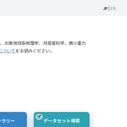
JP
EN
天文学、太陽物理学、太陽地球系物理学、月惑星科学、微小重力
Sについて
をお読みください。
ャラリー
データセット検索