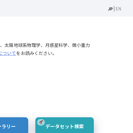
JP
EN
天文学、太陽物理学、太陽地球系物理学、月惑星科学、微小重力
Sについて
をお読みください。
ャラリー
データセット検索