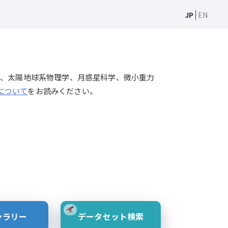
JP
EN
天文学、太陽物理学、太陽地球系物理学、月惑星科学、微小重力
Sについて
をお読みください。
ャラリー
データセット検索