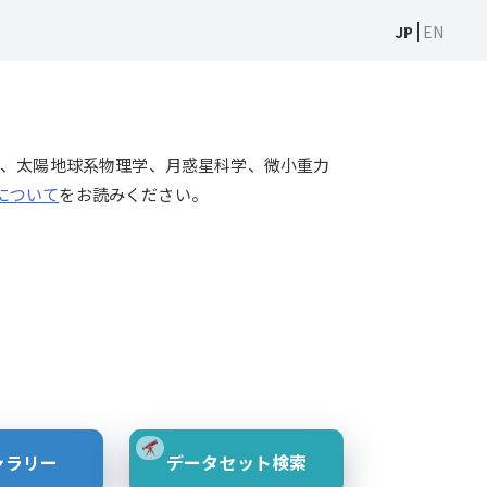
JP
EN
天文学、太陽物理学、太陽地球系物理学、月惑星科学、微小重力
Sについて
をお読みください。
ャラリー
データセット検索