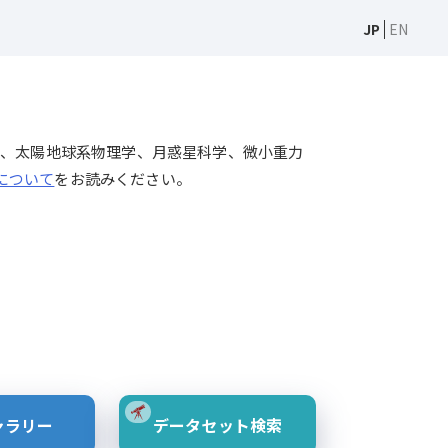
JP
EN
天文学、太陽物理学、太陽地球系物理学、月惑星科学、微小重力
Sについて
をお読みください。
ャラリー
データセット検索