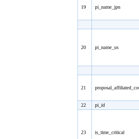
19
pi_name_jpn
20
pi_name_us
21
proposal_affiliated_co
22
pi_id
23
is_time_critical