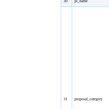
30
pi_name
31
proposal_category