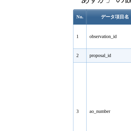
No.
データ項目名
1
observation_id
2
proposal_id
3
ao_number