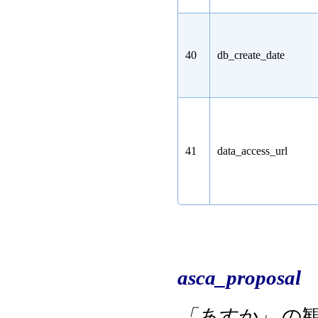
40
db_create_date
41
data_access_url
asca_proposal
「あすか」
の