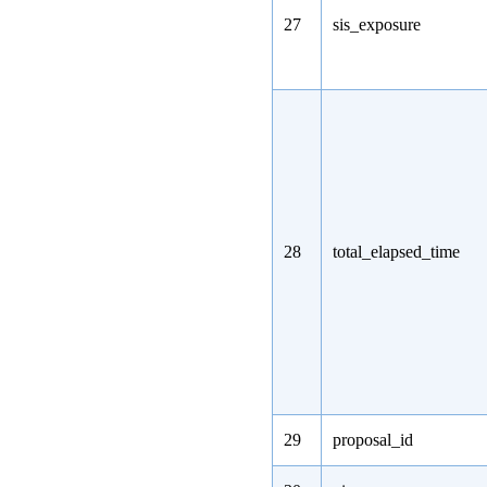
27
sis_exposure
28
total_elapsed_time
29
proposal_id