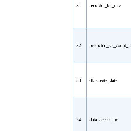
31
recorder_bit_rate
32
predicted_sis_count_r
33
db_create_date
34
data_access_url