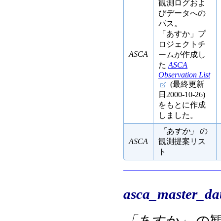
観測ログおよ
びデータへの
パス。
「あすか」プ
ロジェクトチ
ASCA
ームが作成し
た
ASCA
Observation List
(最終更新
日2000-10-26)
をもとに作成
しました。
「あすか」
の
ASCA
観測提案リス
ト
asca_master_da
「あすか」
の