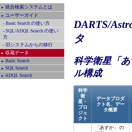
統合検索システムとは
►
ユーザーガイド
►
DARTS/A
- Basic Search の使い方
- SQL/ADQL Search の使い
タ
方
- 旧システムからの移行
収蔵データ
►
科学衛星
「あ
Basic Search
►
SQL Search
►
ル構成
ADQL Search
►
科学
衛
データプロダ
星・
クト名、デー
プロ
タ概要
ジェ
クト
「あすか」
の