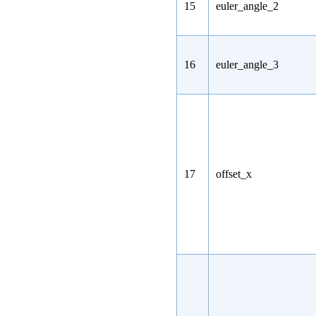
15
euler_angle_2
16
euler_angle_3
17
offset_x