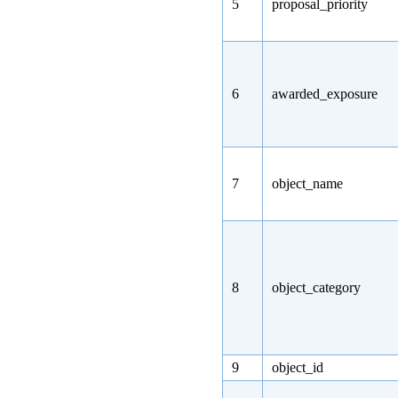
5
proposal_priority
6
awarded_exposure
7
object_name
8
object_category
9
object_id