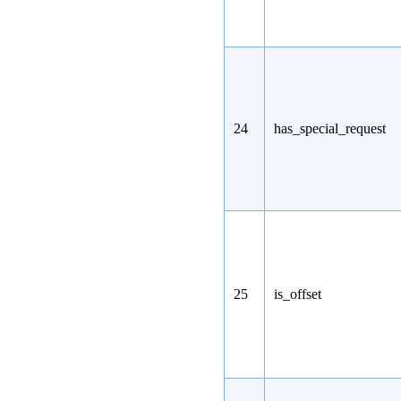
24
has_special_request
25
is_offset