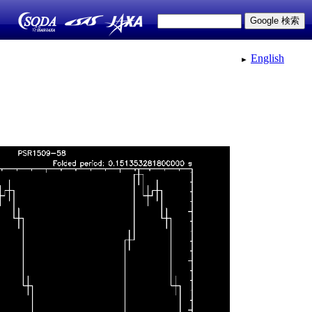
English
►