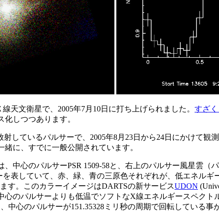
線天文衛星で、2005年7月10日に打ち上げられました。
すざく 
ス化しつつあります。
電波を放射しているパルサーで、2005年8月23日から24日にかけて
一緒に、すでに一般公開されています。
、中心のパルサーPSR 1509-58と、右上のパルサー風星
表していて、赤、緑、青の三原色それぞれが、低エネルギー (0.2-2
応しています。このカラーイメージはDARTSの新サービス
UDON
(Uni
中心のパルサーよりも低温でソフトなX線エネルギースペクト
うと、中心のパルサーが151.35328ミリ秒の周期で回転してい