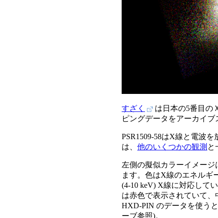
すざく
は日本の5番目のＸ
ピングデータをアーカイブ
PSR1509-58はX線と
は、
他のいくつかの観測
と
左側の擬似カラーイメージは
ます。色はX線のエネルギーを
(4-10 keV) X線に対
は赤色で表示されていて、
HXD-PIN のデータを使
ーブ参照)。