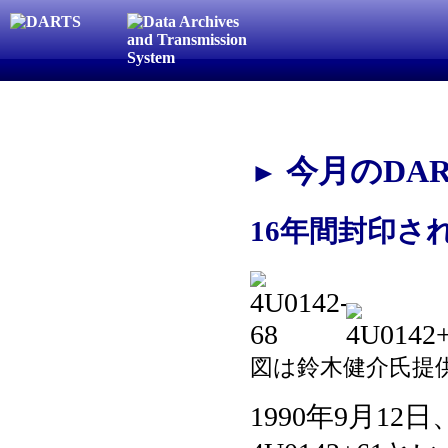
今月のDAR
►
16年間封印さ
図は鈴木健介氏提
1990年9月12