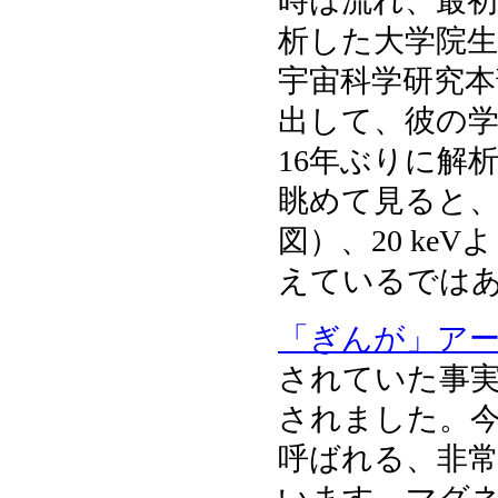
時は流れ、最初に
析した大学院
宇宙科学研究
出して、彼の学生
16年ぶりに解
眺めて見ると、
図）、20 k
えているでは
「ぎんが」ア
されていた事実
されました。今で
呼ばれる、非