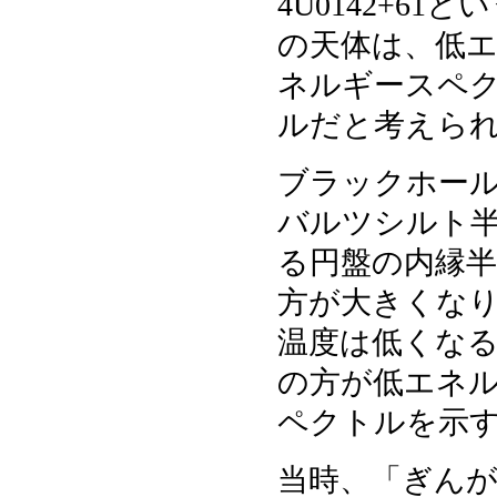
4U0142+6
の天体は、低
ネルギースペ
ルだと考えら
ブラックホー
バルツシルト
る円盤の内縁
方が大きくな
温度は低くな
の方が低エネ
ペクトルを示
当時、「ぎんが」