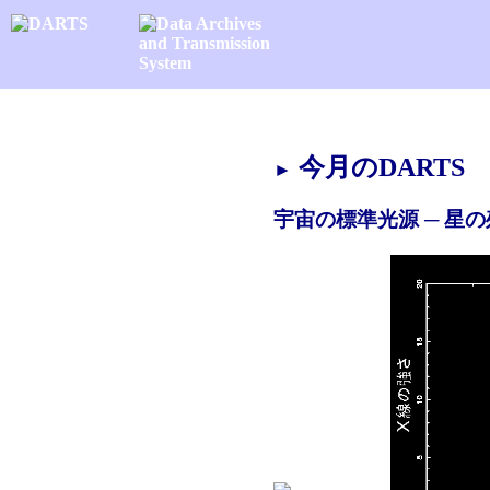
今月のDARTS
►
宇宙の標準光源 ─ 星