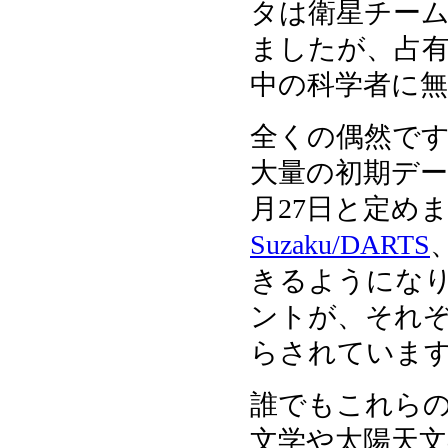
タは衛星チー
ましたが、占
中の科学者に
全くの偶然で
大量の初期デー
月27日と定め
Suzaku/DARTS
きるようにな
ントが、それ
らされていま
誰でもこれら
文学や太陽天