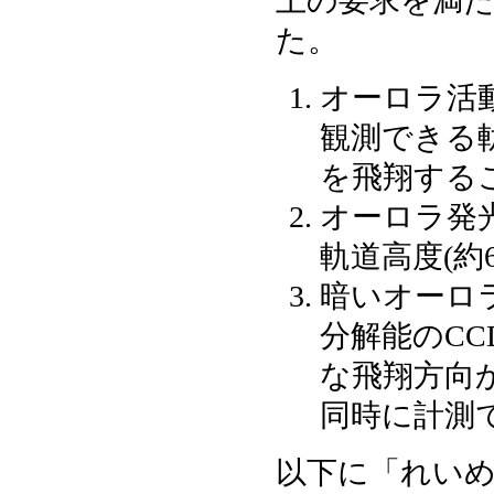
上の要求を満
た。
オーロラ活
観測できる軌道
を飛翔する
オーロラ発
軌道高度(約
暗いオーロ
分解能のC
な飛翔方向
同時に計測
以下に「れい