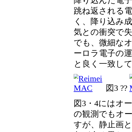
降り込んだ電
跳ね返される電子成
く、降り込み成分(D
気との衝突で
でも、微細なオ
ーロラ電子の
と良く一致し
図3 ??
図3・4にはオ
の観測でもオ
すが、静止画