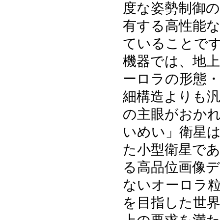
度な姿勢制御
有する高性能
ていることで
機器では、地
ーロラの形態
細構造よりも
の主眼がおか
いめい」衛星
た小型衛星で
る高品位画像
ないオーロラ
を目指した世