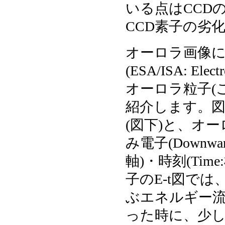
いる点はCCD
CCD素子の劣
オーロラ画像
(ESA/ISA: Elect
オーロラ粒子(
紹介します。図
(図下)と、オ
み電子(Downwar
軸)・時刻(Tim
子のE-t図で
ぶエネルギー
った時に、少