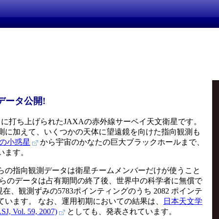
データ公開!
22日に打ち上げられたJAXAの赤外線サーベイ天文衛星です。
測に加えて、いくつかの天体に望遠鏡を向けた指向観測も
の小惑星
から宇宙のかなたの巨大ブラックホールまで、
います。
らの指向観測データは衛星チームメンバーだけが使うこと
れらのデータは占有期間の終了後、世界中の科学者に無償で
現在、観測ずみの5783ポインティングのうち 2082 ポインテ
ています。 なお、運用初期においての結果は、
日本天文学
l. 59, 2007)
としても、発表されています。