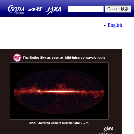
English
►