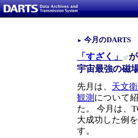
今月のDARTS
►
「すざく」
が
宇宙最強の磁
先月は、
天文衛
観測
について
た。 今月は、T
大成功した例
す。