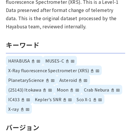
fluorescence Spectrometer (XRS). This is a Level-1
Data preserved after format change of telemetry
data. This is the original dataset processed by the
Hayabusa team, reviewed internally.
キーワード
HAYABUSA
📓
📅
MUSES-C
📓
📅
X-Ray fluorescence Spectrometer (XRS)
📓
📅
PlanetaryScience
📓
📅
Asteroid
📓
📅
(25143) Itokawa
📓
📅
Moon
📓
📅
Crab Nebura
📓
📅
IC433
📓
📅
Kepler's SNR
📓
📅
Sco X-1
📓
📅
X-ray
📓
📅
バージョン