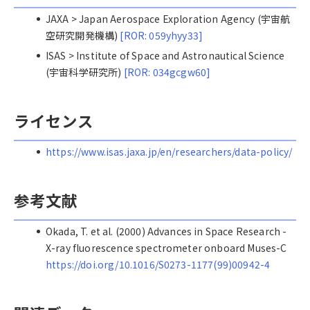
JAXA > Japan Aerospace Exploration Agency (宇宙航
空研究開発機構)
[ROR: 059yhyy33]
ISAS > Institute of Space and Astronautical Science
(宇宙科学研究所)
[ROR: 034gcgw60]
ライセンス
https://www.isas.jaxa.jp/en/researchers/data-policy/
参考文献
Okada, T. et al. (2000) Advances in Space Research -
X-ray fluorescence spectrometer onboard Muses-C
https://doi.org/10.1016/S0273-1177(99)00942-4