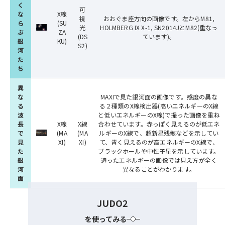
く
可
な
X線
視
おおぐま座方向の画像です。左からM81,
ら
(SU
光
HOLMBERG IX X-1, SN2014JとM82(重なっ
ぶ
ZA
(DS
ています)。
銀
KU)
S2)
河
た
ち
異
な
MAXIで見た銀河面の画像です。感度の異な
る
る２種類のX線検出器(高いエネルギーのX線
波
と低いエネルギーのX線)で撮った画像を重ね
長
X線
X線
合わせています。赤っぽく見えるのが低エネ
で
(MA
(MA
ルギーのX線で、超新星残骸などを示してい
見
XI)
XI)
て、青く見えるのが高エネルギーのX線で、
た
ブラックホールや中性子星を示しています。
銀
違ったエネルギーの画像では見え方が全く
河
異なることがわかります。
面
JUDO2
を使ってみる