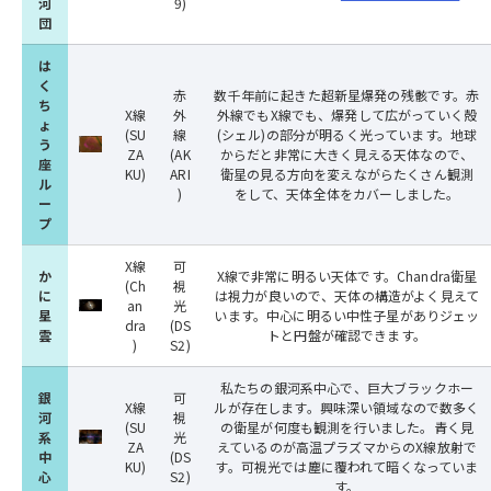
河
9)
団
は
く
赤
数千年前に起きた超新星爆発の残骸です。赤
ち
X線
外
外線でもX線でも、爆発して広がっていく殻
ょ
(SU
線
(シェル)の部分が明るく光っています。地球
う
ZA
(AK
からだと非常に大きく見える天体なので、
座
KU)
ARI
衛星の見る方向を変えながらたくさん観測
ル
)
をして、天体全体をカバーしました。
ー
プ
X線
可
か
X線で非常に明るい天体です。Chandra衛星
(Ch
視
に
は視力が良いので、天体の構造がよく見えて
an
光
星
います。中心に明るい中性子星がありジェッ
dra
(DS
雲
トと円盤が確認できます。
)
S2)
私たちの銀河系中心で、巨大ブラックホー
銀
可
X線
ルが存在します。興味深い領域なので数多く
河
視
(SU
の衛星が何度も観測を行いました。青く見
系
光
ZA
えているのが高温プラズマからのX線放射で
中
(DS
KU)
す。可視光では塵に覆われて暗くなっていま
心
S2)
す。