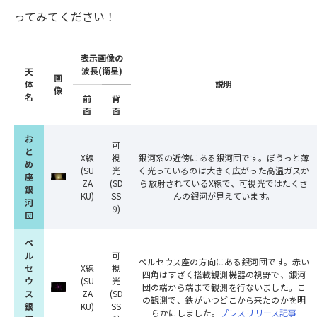
ってみてください！
表示画像の
波長(衛星)
天
画
体
説明
像
名
前
背
面
面
お
可
と
X線
視
銀河系の近傍にある銀河団です。ぼうっと薄
め
(SU
光
く光っているのは大きく広がった高温ガスか
座
ZA
(SD
ら放射されているX線で、可視光ではたくさ
銀
KU)
SS
んの銀河が見えています。
河
9)
団
ペ
ル
可
ペルセウス座の方向にある銀河団です。赤い
セ
X線
視
四角はすざく搭載観測機器の視野で、銀河
ウ
(SU
光
団の端から端まで観測を行ないました。こ
ス
ZA
(SD
の観測で、鉄がいつどこから来たのかを明
銀
KU)
SS
らかにしました。
プレスリリース記事