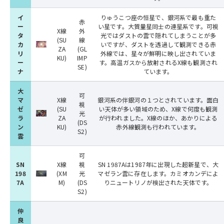
イ
りゅうこつ座の恒星で、銀河系で最も重た
赤
ー
い星です。大質量星同士の連星系です。可視
X線
外
タ
光ではダストの雲で隠れてしまうことが多
(SU
線
カ
いですが、ダストを透過して観測できる赤
ZA
(GL
リ
外線では、星々が鮮明に映し出されていま
KU)
IMP
ー
す。高温ガスから放射されるX線も観測され
SE)
ナ
ています。
大
可
マ
X線
銀河系の伴銀河の１つとされています。面白
視
ゼ
(SU
い天体が多い領域のため、X線で何度も観測
光
ラ
ZA
が行われました。X線のほか、あかりによる
(DS
ン
KU)
赤外線観測も行われています。
S2)
雲
可
SN
X線
視
SN 1987Aは1987年に出現した超新星で、大
198
(XM
光
マゼラン雲に存在します。カミオカンデによ
7A
M)
(DS
りニュートリノが検出された天体です。
S2)
仲
良