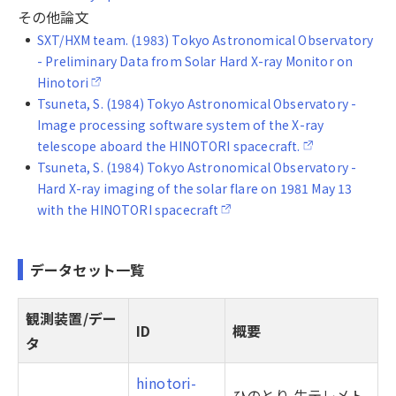
その他論文
SXT/HXM team. (1983) Tokyo Astronomical Observatory
- Preliminary Data from Solar Hard X-ray Monitor on
Hinotori
Tsuneta, S. (1984) Tokyo Astronomical Observatory -
Image processing software system of the X-ray
telescope aboard the HINOTORI spacecraft.
Tsuneta, S. (1984) Tokyo Astronomical Observatory -
Hard X-ray imaging of the solar flare on 1981 May 13
with the HINOTORI spacecraft
データセット一覧
観測装置/デー
ID
概要
タ
hinotori-
ひのとり 生テレメト