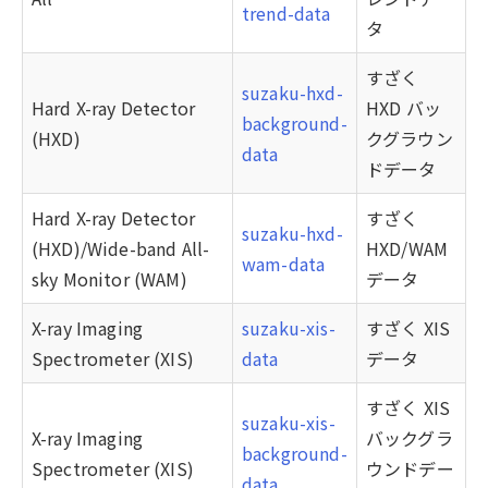
trend-data
タ
すざく
suzaku-hxd-
Hard X-ray Detector
HXD バッ
background-
(HXD)
クグラウン
data
ドデータ
Hard X-ray Detector
すざく
suzaku-hxd-
(HXD)/Wide-band All-
HXD/WAM
wam-data
sky Monitor (WAM)
データ
X-ray Imaging
suzaku-xis-
すざく XIS
Spectrometer (XIS)
data
データ
すざく XIS
suzaku-xis-
X-ray Imaging
バックグラ
background-
Spectrometer (XIS)
ウンドデー
data