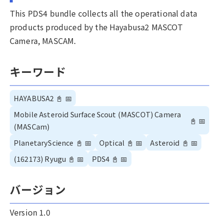
This PDS4 bundle collects all the operational data
products produced by the Hayabusa2 MASCOT
Camera, MASCAM.
キーワード
HAYABUSA2
📓
📅
Mobile Asteroid Surface Scout (MASCOT) Camera
📓
📅
(MASCam)
PlanetaryScience
📓
📅
Optical
📓
📅
Asteroid
📓
📅
(162173) Ryugu
📓
📅
PDS4
📓
📅
バージョン
Version 1.0