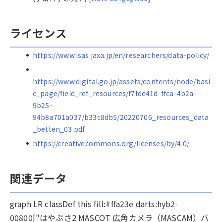
ライセンス
https://www.isas.jaxa.jp/en/researchers/data-policy/
https://www.digital.go.jp/assets/contents/node/basi
c_page/field_ref_resources/f7fde41d-ffca-4b2a-
9b25-
94b8a701a037/b33c8db5/20220706_resources_data
_betten_03.pdf
https://creativecommons.org/licenses/by/4.0/
関連データ
graph LR classDef this fill:#ffa23e darts:hyb2-
00800["はやぶさ2 MASCOT 広角カメラ（MASCAM）バ