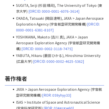
SUGITA, Seiji (杉田 精司), The University of Tokyo (東
京大学)
[ORCID: 0000-0001-6076-3614]
OKADA, Tatsuaki (岡田 達明), JAXA > Japan Aerospace
Exploration Agency (宇宙航空研究開発機構)
[ORCID:
0000-0001-6381-8107]
YOSHIKAWA, Makoto (吉川 真), JAXA > Japan
Aerospace Exploration Agency (宇宙航空研究開発機
構)
[ORCID: 0000-0002-3118-7475]
YABUTA, Hikaru (薮田 ひかる), Hiroshima University
(広島大学)
[ORCID: 0000-0002-4625-5362]
著作権者
JAXA > Japan Aerospace Exploration Agency (宇宙航
空研究開発機構)
[ROR: 059yhyy33]
ISAS > Institute of Space and Astronautical Science
(宇宙科学研究所)
[ROR: 034gcgw60]