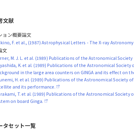
考文献
ション概要論文
kino, F. et al., (1987) Astrophysical Letters - The X-ray Astronom
論文
rner, M. J. L. et al. (1989) Publications of the Astronomical Societ
yashida, K. et al. (1989) Publications of the Astronomical Society 
ckground in the large area counters on GINGA and its effect on the
unemi, H. et al. (1989) Publications of the Astronomical Society o
tellite and its performance.
rakami, T. et al. (1989) Publications of the Astronomical Society
stem on board Ginga.
ータセット一覧