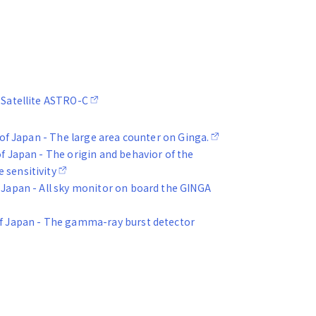
y Satellite ASTRO-C
y of Japan - The large area counter on Ginga.
of Japan - The origin and behavior of the
 sensitivity
f Japan - All sky monitor on board the GINGA
 of Japan - The gamma-ray burst detector