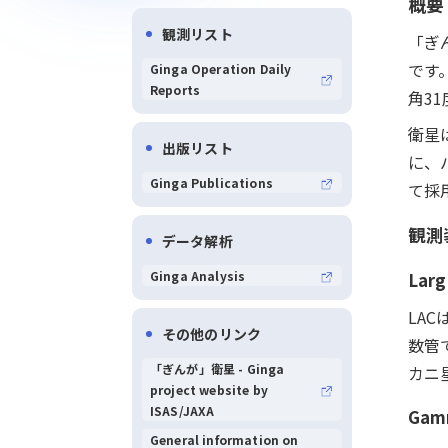
概要
観測リスト
「ぎ
です
Ginga Operation Daily
Reports
角3
衛星
出版リスト
に、
Ginga Publications
て採
観測
データ解析
Ginga Analysis
Larg
LA
その他のリンク
数管
「ぎんが」衛星 - Ginga
カニ
project website by
ISAS/JAXA
Gamm
General information on