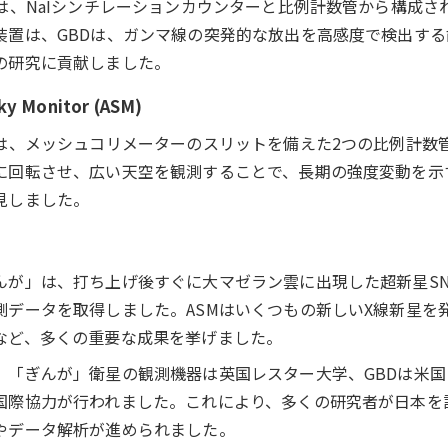
Dは、NaIシンチレーションカウンターと比例計数管から構成
装置は、GBDは、ガンマ線の突発的な放出を高感度で検出す
の研究に貢献しました。
Sky Monitor (ASM)
Mは、メッシュコリメーターのスリットを備えた2つの比例計数
に回転させ、広い天空を観測することで、長期の強度変動を示
見しました。
んが」は、打ち上げ後すぐに大マゼラン雲に出現した超新星SN1
測データを取得しました。ASMはいくつもの新しいX線新星を
など、多くの重要な成果を挙げました。
、「ぎんが」衛星の観測機器は英国レスター大学、GBDは米
国際協力が行われました。これにより、多くの研究者が日本を
やデータ解析が進められました。