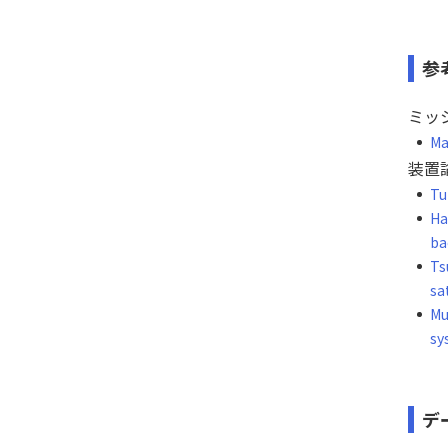
参
ミッ
Ma
装置
Tu
Ha
ba
Ts
sa
Mu
sy
デ