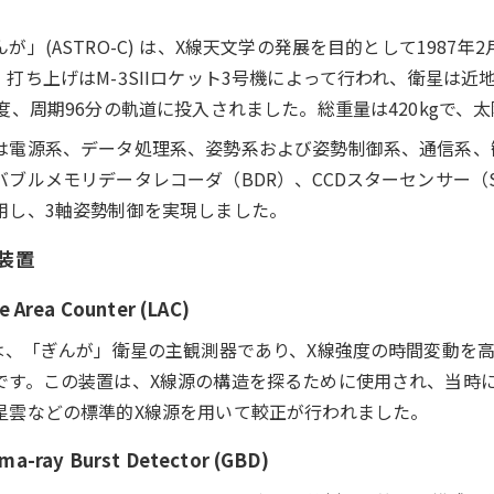
んが」(ASTRO-C) は、X線天文学の発展を目的として1987
。打ち上げはM-3SIIロケット3号機によって行われ、衛星は近地
1度、周期96分の軌道に投入されました。総重量は420kgで、
は電源系、データ処理系、姿勢系および姿勢制御系、通信系、
バブルメモリデータレコーダ（BDR）、CCDスターセンサー（S
用し、3軸姿勢制御を実現しました。
装置
e Area Counter (LAC)
Cは、「ぎんが」衛星の主観測器であり、X線強度の時間変動を
です。この装置は、X線源の構造を探るために使用され、当時
星雲などの標準的X線源を用いて較正が行われました。
a-ray Burst Detector (GBD)