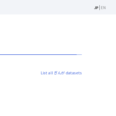
JP
EN
List all ぎんが datasets