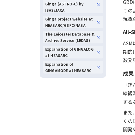
GB
Ginga (ASTRO-C) by
この
ISAS/JAXA
現象
Ginga project website at
HEASARC/GSFC/NASA
All-
The Leicester Database &
Archive Service (LEDAS)
AS
Explanation of GINGALOG
期的
at HEASARC
数発
Explanation of
GINGAMODE at HEASARC
成果
「ぎ
線観
する
また
くの
開発