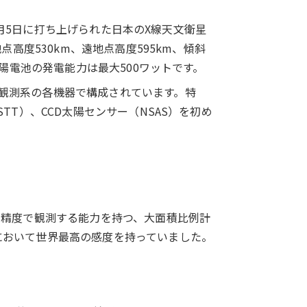
年2月5日に打ち上げられた日本のX線天文衛星
点高度530km、遠地点高度595km、傾斜
太陽電池の発電能力は最大500ワットです。
観測系の各機器で構成されています。特
TT）、CCD太陽センサー（NSAS）を初め
高精度で観測する能力を持つ、大面積比例計
において世界最高の感度を持っていました。