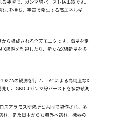
される装置で、ガンマ線バースト検出器です。
る能力を持ち、宇宙で発生する高エネルギー
管から構成される全天モニタです。衛星を定
すX線源を監視したり、新たなX線新星を多
987Aの観測を行い、LACによる高精度なX
発見し、GBDはガンマ線バーストを多数観測
国ロスアラモス研究所と共同で製作され、多
訪れ、また日本からも海外へ訪れ、機器の