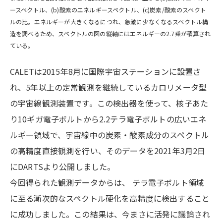
ースペクトル、(b)酸素のエネルギースペクトル、(c)炭素/酸素のスペクト
ルの比。エネルギーが大きくなるにつれ、急激に少なくなるスペクトル構
造を調べるため、スペクトルの図の縦軸にはエネルギーの2.7乗が積算され
ている。
CALETは2015年8月に国際宇宙ステーションに設置さ
れ、5年以上の定常観測を継続しているカロリメータ型
の宇宙線観測装置です。この検出器を使って、核子あた
り10ギガ電子ボルトから2.2テラ電子ボルトの広いエネ
ルギー領域で、宇宙線中の炭素・酸素成分のスペクトル
の高精度直接観測を行い、そのデータを2021年3月2日
にDARTSより公開しました。
今回得られた観測データからは、 テラ電子ボルト領域
に至る漸次的なスペクトル硬化を高精度に検出すること
に成功しました。この結果は、今まさに活発に議論され