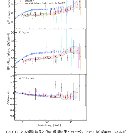
CALETによる観測結果と他の観測結果との比較。上から(a)炭素のエネルギ