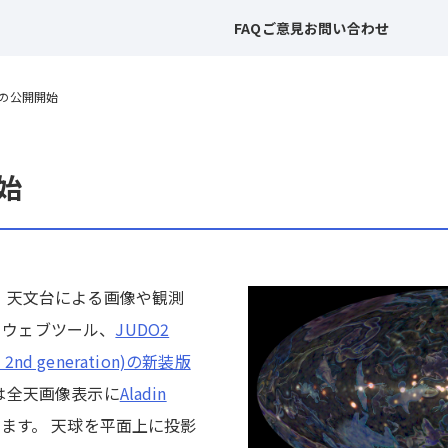
FAQ
ご意見
お問い合わせ
2の公開開始
始
星・天文台による画像や観測
るウェブツール、
JUDO2
ted 2nd generation)の新装版
2は全天画像表示に
Aladin
ます。 天球を平面上に投影