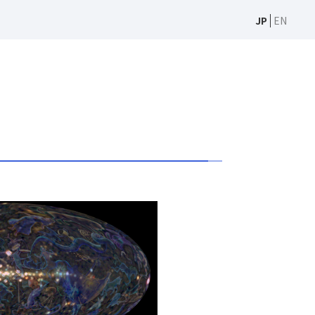
JP
EN