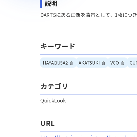
説明
DARTSにある画像を背景として、1枚につ
キーワード
HAYABUSA2
📓
AKATSUKI
📓
VCO
📓
CU
カテゴリ
QuickLook
URL