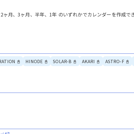
き2ヶ月、3ヶ月、半年、1年 のいずれかでカレンダーを作成で
RATION
📓
HINODE
📓
SOLAR-B
📓
AKARI
📓
ASTRO-F
📓