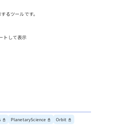
表示するツールです。
ートして表示
s
📓
PlanetaryScience
📓
Orbit
📓