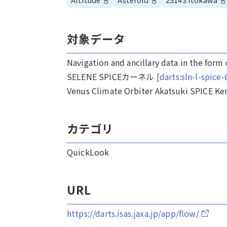
対象データ
Navigation and ancillary data in the form
SELENE SPICEカーネル
[darts:sln-l-spice-
Venus Climate Orbiter Akatsuki SPICE Ke
カテゴリ
QuickLook
URL
https://darts.isas.jaxa.jp/app/flow/