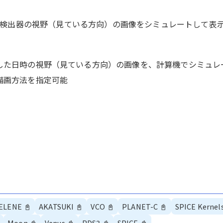
搭載された検出器の視野（見ている方向）の画像をシミュレートして
した日時の視野（見ている方向）の画像を、計算機でシミュレ
描画方法を指定可能
ELENE
📓
AKATSUKI
📓
VCO
📓
PLANET-C
📓
SPICE Kernel
Moon
📓
Venus
📓
PDS3
📓
SPICE
📓