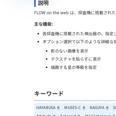
説明
FLOW on the web は、探査機に
主な機能:
各探査機に搭載された検出器の、指定
オプション選択で以下のような詳細な
影のない画像を表示
テクスチャを貼らずに表示
描画する星の等級を指定
キーワード
HAYABUSA
📓
MUSES-C
📓
KAGUYA
📓
S
Altitude
📓
Asteroid
📓
25143 Itokawa
📓