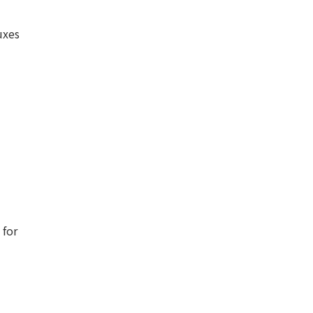
uxes
 for