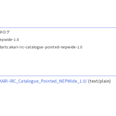
カタログ
nepwide-1.0
s/darts:akari-irc-catalogue-pointed-nepwide-1.0
ri/AKARI-IRC_Catalogue_Pointed_NEPWide_1.0/
(text/plain)