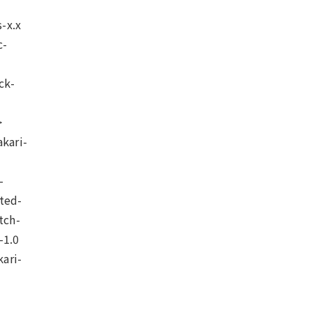
s-x.x
c-
ck-
>
akari-
-
nted-
tch-
-1.0
kari-