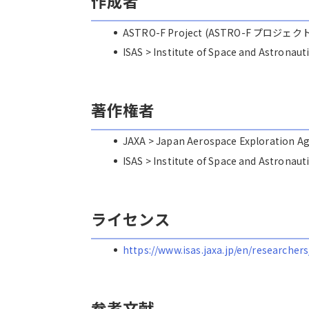
作成者
ASTRO-F Project (ASTRO-F プロジェク
ISAS > Institute of Space and Astro
著作権者
JAXA > Japan Aerospace Explorat
ISAS > Institute of Space and Astro
ライセンス
https://www.isas.jaxa.jp/en/researchers
参考文献