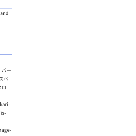
 and
グ バー
線スペ
カタロ
ari-
is-
age-