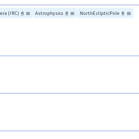
era (IRC)
📓
📅
Astrophysics
📓
📅
NorthEclipticPole
📓
📅