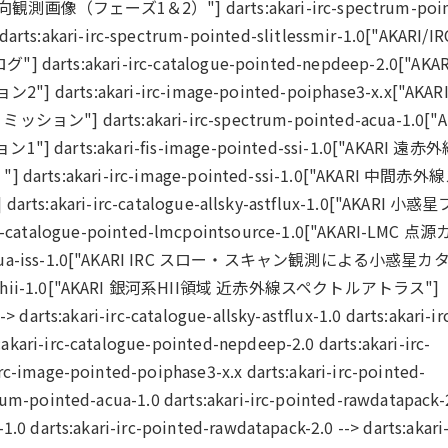
RC 指向観測画像（フェーズ1＆2）"] darts:akari-irc-spectrum-poin
ts:akari-irc-spectrum-pointed-slitlessmir-1.0["AKARI/I
kari-irc-catalogue-pointed-nepdeep-2.0["AKAR
ts:akari-irc-image-pointed-poiphase3-x.x["AKARI
arts:akari-irc-spectrum-pointed-acua-1.0["A
s:akari-fis-image-pointed-ssi-1.0["AKARI 遠赤
akari-irc-image-pointed-ssi-1.0["AKARI 中間赤外
ari-irc-catalogue-allsky-astflux-1.0["AKARI 小惑
atalogue-pointed-lmcpointsource-1.0["AKARI-LMC 点
inted-acua-iss-1.0["AKARI IRC スロー・スキャン観測による小惑星カ
ted-galhii-1.0["AKARI 銀河系HII領域 近赤外線スペクトルアトラス"]
-> darts:akari-irc-catalogue-allsky-astflux-1.0 darts:akari-ir
akari-irc-catalogue-pointed-nepdeep-2.0 darts:akari-irc-
irc-image-pointed-poiphase3-x.x darts:akari-irc-pointed-
rum-pointed-acua-1.0 darts:akari-irc-pointed-rawdatapack-2
1.0 darts:akari-irc-pointed-rawdatapack-2.0 --> darts:akari-