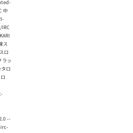
ted-
RC 中
I-
/IRC
KARI
外線ス
線スロ
星フラッ
源カタロ
タロ
c-
.0 --
irc-