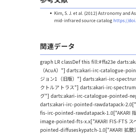
Kim, S. J. et al. (2012) Astronomy and A
mid-infrared source catalog
https://do
関連データ
graph LR classDef this fill:#ffa23e dar
（AcuA）"] darts:akari-irc-catalogu
ジョン1（旧版）"] darts:akari-irc-spec
クトルアトラス"] darts:akari-irc-spectru
グ"] darts:akari-irc-catalogue-pointe
darts:akari-irc-pointed-rawdatapa
fis-irc-pointed-rawdatapack-1.0["
image-pointed-fts-x.x["AKARI FIS-F
pointed-diffuseskypatch-1.0["AKA