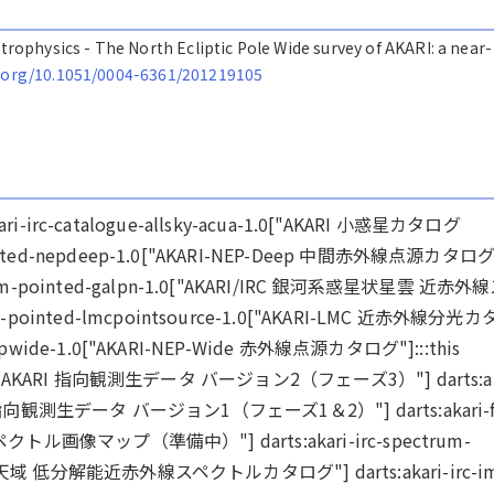
strophysics - The North Ecliptic Pole Wide survey of AKARI: a near-
i.org/10.1051/0004-6361/201219105
ts:akari-irc-catalogue-allsky-acua-1.0["AKARI 小惑星カタログ
e-pointed-nepdeep-1.0["AKARI-NEP-Deep 中間赤外線点源カタロ
trum-pointed-galpn-1.0["AKARI/IRC 銀河系惑星状星雲 近赤外
m-pointed-lmcpointsource-1.0["AKARI-LMC 近赤外線分光
d-nepwide-1.0["AKARI-NEP-Wide 赤外線点源カタログ"]:::this
ck-2.0["AKARI 指向観測生データ バージョン2（フェーズ3）"] darts:ak
AKARI 指向観測生データ バージョン1（フェーズ1＆2）"] darts:akari-f
TS スペクトル画像マップ（準備中）"] darts:akari-irc-spectrum-
RI 拡散天域 低分解能近赤外線スペクトルカタログ"] darts:akari-irc-im