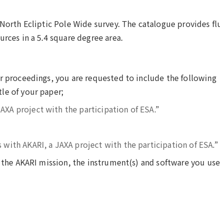
 North Ecliptic Pole Wide survey. The catalogue provides fl
urces in a 5.4 square degree area.
or proceedings, you are requested to include the following
le of your paper;
AXA project with the participation of ESA.”
 with AKARI, a JAXA project with the participation of ESA.”
 the AKARI mission, the instrument(s) and software you use