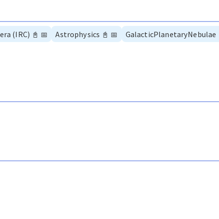
era (IRC)
📓
📅
Astrophysics
📓
📅
GalacticPlanetaryNebulae