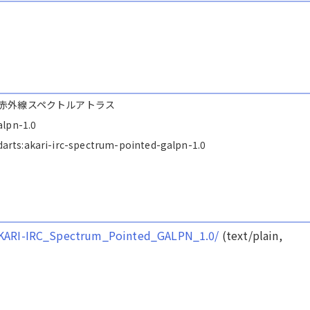
雲 近赤外線スペクトルアトラス
alpn-1.0
s/darts:akari-irc-spectrum-pointed-galpn-1.0
ri/AKARI-IRC_Spectrum_Pointed_GALPN_1.0/
(text/plain,