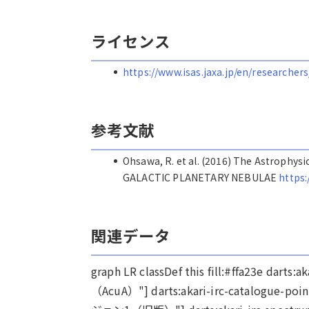
ライセンス
https://www.isas.jaxa.jp/en/researchers
参考文献
Ohsawa, R. et al. (2016) The Astroph
GALACTIC PLANETARY NEBULAE
https:
関連データ
graph LR classDef this fill:#ffa23e dar
（AcuA）"] darts:akari-irc-catalogu