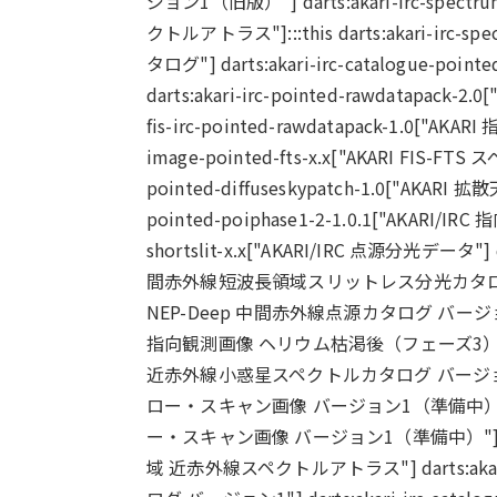
ジョン1（旧版）"] darts:akari-irc-spec
クトルアトラス"]:::this darts:akari-irc-s
タログ"] darts:akari-irc-catalogue-po
darts:akari-irc-pointed-rawdatapa
fis-irc-pointed-rawdatapack-1.0["
image-pointed-fts-x.x["AKARI FIS-F
pointed-diffuseskypatch-1.0["AKA
pointed-poiphase1-2-1.0.1["AKARI/I
shortslit-x.x["AKARI/IRC 点源分光データ"] dar
間赤外線短波長領域スリットレス分光カタログ"] darts:a
NEP-Deep 中間赤外線点源カタログ バージョン2"] dar
指向観測画像 ヘリウム枯渇後（フェーズ3）ミッション"] d
近赤外線小惑星スペクトルカタログ バージョン1"] dart
ロー・スキャン画像 バージョン1（準備中）"] darts:
ー・スキャン画像 バージョン1（準備中）"] darts:ak
域 近赤外線スペクトルアトラス"] darts:akari-i