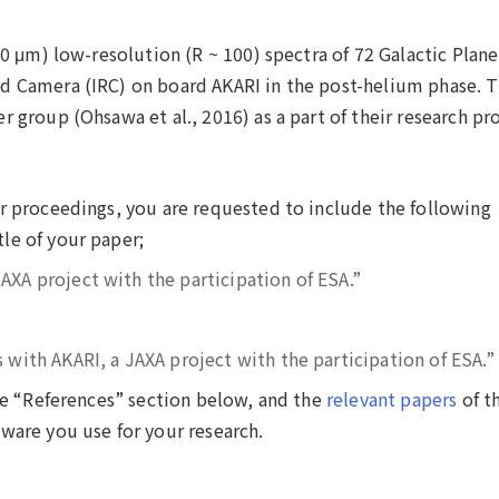
.0 μm) low-resolution (R ~ 100) spectra of 72 Galactic Plane
d Camera (IRC) on board AKARI in the post-helium phase. T
 group (Ohsawa et al., 2016) as a part of their research pro
or proceedings, you are requested to include the following
le of your paper;
AXA project with the participation of ESA.”
 with AKARI, a JAXA project with the participation of ESA.”
the “References” section below, and the
relevant papers
of t
ware you use for your research.