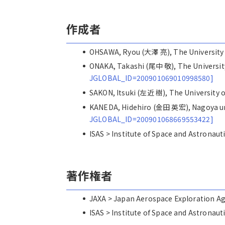
作成者
OHSAWA, Ryou (大澤 亮), The Universit
ONAKA, Takashi (尾中 敬), The Univers
JGLOBAL_ID=200901069010998580]
SAKON, Itsuki (左近 樹), The Universit
KANEDA, Hidehiro (金田 英宏), Nagoya 
JGLOBAL_ID=200901068669553422]
ISAS > Institute of Space and Astro
著作権者
JAXA > Japan Aerospace Explorat
ISAS > Institute of Space and Astro