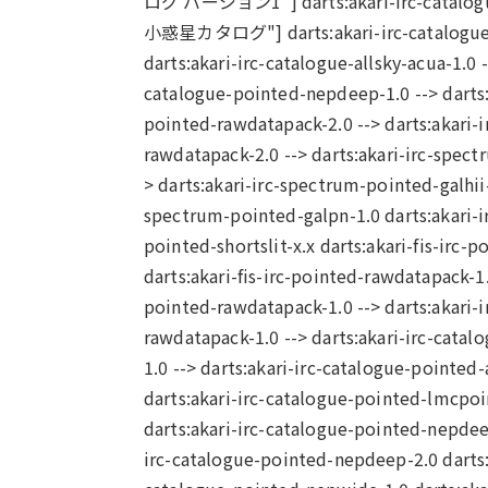
ログ バージョン1"] darts:akari-irc-cata
小惑星カタログ"] darts:akari-irc-catalogu
darts:akari-irc-catalogue-allsky-acua-1.0 -
catalogue-pointed-nepdeep-1.0 --> darts:
pointed-rawdatapack-2.0 --> darts:akari-
rawdatapack-2.0 --> darts:akari-irc-spect
> darts:akari-irc-spectrum-pointed-galhii-
spectrum-pointed-galpn-1.0 darts:akari-i
pointed-shortslit-x.x darts:akari-fis-irc-
darts:akari-fis-irc-pointed-rawdatapack-1.0
pointed-rawdatapack-1.0 --> darts:akari-ir
rawdatapack-1.0 --> darts:akari-irc-catalo
1.0 --> darts:akari-irc-catalogue-pointed-
darts:akari-irc-catalogue-pointed-lmcpoin
darts:akari-irc-catalogue-pointed-nepdeep
irc-catalogue-pointed-nepdeep-2.0 darts:a