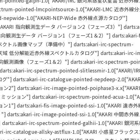
trum-pointed-galpn-1.0["AKARI/IRC 銀河系惑星状星雲 近赤外
pectrum-pointed-lmcpointsource-1.0["AKARI-LMC 近赤外
inted-nepwide-1.0["AKARI-NEP-Wide 赤外線点源カタログ"]
ck-2.0["AKARI 指向観測生データ バージョン2（フェーズ3）"] darts:ak
AKARI 指向観測生データ バージョン1（フェーズ1＆2）"] darts:akari-f
TS スペクトル画像マップ（準備中）"] darts:akari-irc-spectrum-
RI 拡散天域 低分解能近赤外線スペクトルカタログ"] darts:akari-irc-im
RC 指向観測画像（フェーズ1＆2）"] darts:akari-irc-spectrum-poin
ts:akari-irc-spectrum-pointed-slitlessmir-1.0["AKARI/I
kari-irc-catalogue-pointed-nepdeep-2.0["AKAR
ts:akari-irc-image-pointed-poiphase3-x.x["AKARI
arts:akari-irc-spectrum-pointed-acua-1.0["A
s:akari-fis-image-pointed-ssi-1.0["AKARI 遠赤
akari-irc-image-pointed-ssi-1.0["AKARI 中間赤外
ari-irc-spectrum-pointed-galhii-1.0["AKARI 銀河系
rc-catalogue-allsky-astflux-1.0["AKARI 小惑星フラック