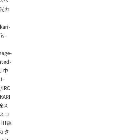
線スペ
線分光カ
ari-
is-
age-
ted-
RC 中
I-
/IRC
KARI
外線ス
線スロ
HII領
スカタ