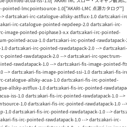
logue-pointed-acua-iss-1.0["AKARI IRC スロー・スキャン観
e-pointed-lmcpointsource-1.0["AKARI-LMC 点源カタログ"]
-> darts:akari-irc-catalogue-allsky-astflux-1.0 darts:akari-ir
akari-irc-catalogue-pointed-nepdeep-2.0 darts:akari-irc-
irc-image-pointed-poiphase3-x.x darts:akari-irc-pointed-
rum-pointed-acua-1.0 darts:akari-irc-pointed-rawdatapack-2
1.0 darts:akari-irc-pointed-rawdatapack-2.0 --> darts:akari-
rc-pointed-rawdatapack-2.0 --> darts:akari-irc-spectrum-
pointed-rawdatapack-1.0 --> darts:akari-fis-image-pointed-ft
 --> darts:akari-fis-image-pointed-ssi-1.0 darts:akari-fis-ir
c-catalogue-allsky-acua-1.0 darts:akari-fis-irc-pointed-
gue-allsky-astflux-1.0 darts:akari-fis-irc-pointed-rawdatapa
acua-iss-1.0 darts:akari-fis-irc-pointed-rawdatapack-1.0 -->
tsource-1.0 darts:akari-fis-irc-pointed-rawdatapack-1.0 --
-1.0 darts:akari-fis-irc-pointed-rawdatapack-1.0 --> darts:
kari-fis-irc-pointed-rawdatapack-1.0 --> darts:akari-irc-