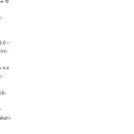
測による
c-
.0 --
irc-
s-x.x
c-
ck-
>
akari-