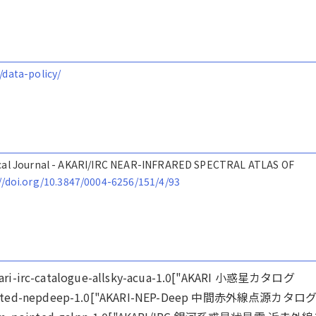
/data-policy/
ysical Journal - AKARI/IRC NEAR-INFRARED SPECTRAL ATLAS OF
//doi.org/10.3847/0004-6256/151/4/93
ts:akari-irc-catalogue-allsky-acua-1.0["AKARI 小惑星カタログ
e-pointed-nepdeep-1.0["AKARI-NEP-Deep 中間赤外線点源カタロ