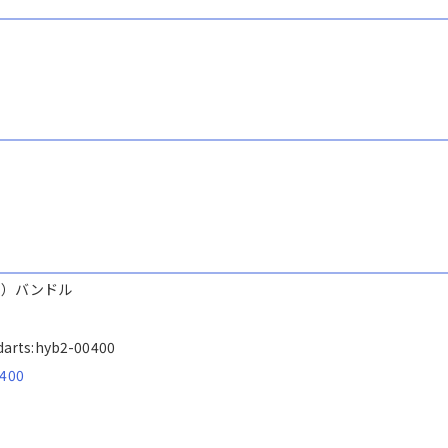
S3）バンドル
s/darts:hyb2-00400
0400