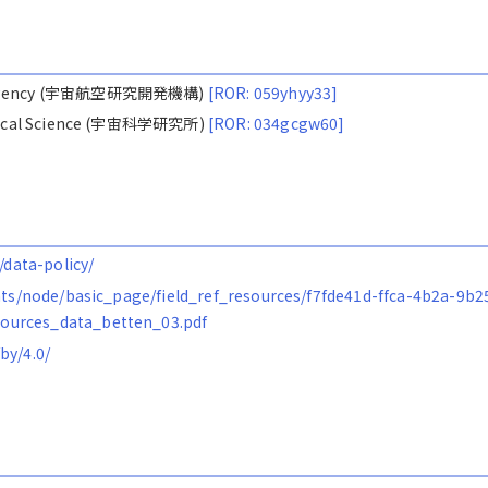
ion Agency (宇宙航空研究開発機構)
[ROR: 059yhyy33]
nautical Science (宇宙科学研究所)
[ROR: 034gcgw60]
/data-policy/
ents/node/basic_page/field_ref_resources/f7fde41d-ffca-4b2a-9b2
ources_data_betten_03.pdf
by/4.0/