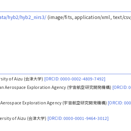
data/hyb2/hyb2_nirs3/
(image/fits, application/xml, text/csv
rsity of Aizu (会津大学)
[ORCID: 0000-0002-4809-7492]
Japan Aerospace Exploration Agency (宇宙航空研究開発機構)
[ORCID: 
an Aerospace Exploration Agency (宇宙航空研究開発機構)
[ORCID: 000
ersity of Aizu (会津大学)
[ORCID: 0000-0001-9464-3012]