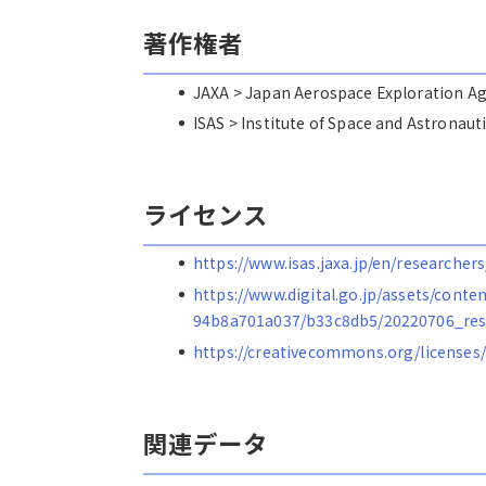
著作権者
JAXA > Japan Aerospace Explorat
ISAS > Institute of Space and Astro
ライセンス
https://www.isas.jaxa.jp/en/researchers
https://www.digital.go.jp/assets/cont
94b8a701a037/b33c8db5/20220706_res
https://creativecommons.org/licenses/
関連データ