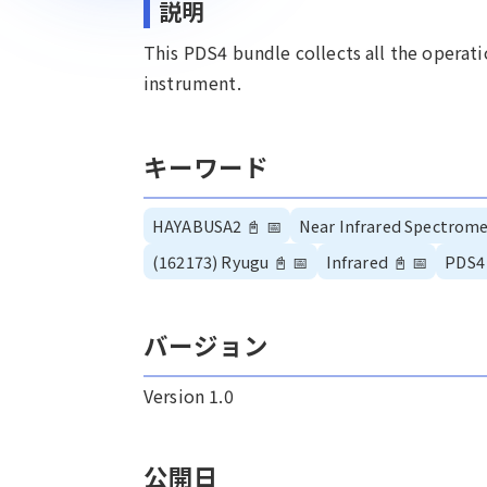
説明
This PDS4 bundle collects all the opera
instrument.
キーワード
HAYABUSA2
📓
📅
Near Infrared Spectrome
(162173) Ryugu
📓
📅
Infrared
📓
📅
PDS4
バージョン
Version 1.0
公開日