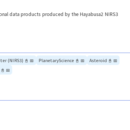
tional data products produced by the Hayabusa2 NIRS3
ter (NIRS3)
📓
📅
PlanetaryScience
📓
📅
Asteroid
📓
📅
📓
📅