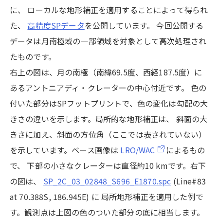
に、 ローカルな地形補正を適用することによって得られ
た、
高精度SPデータ
を公開しています。 今回公開する
データは月南極域の一部領域を対象として高次処理され
たものです。
右上の図は、月の南極（南緯69.5度、西経187.5度）に
あるアントニアディ・クレーターの中心付近です。 色の
付いた部分はSPフットプリントで、色の変化は勾配の大
きさの違いを示します。局所的な地形補正は、 斜面の大
きさに加え、斜面の方位角（ここでは表されていない）
を示しています。ベース画像は
LRO/WAC
によるもの
で、 下部の小さなクレーターは直径約10 kmです。右下
の図は、
SP_2C_03_02848_S696_E1870.spc
(Line#83
at 70.388S, 186.945E) に 局所地形補正を適用した例で
す。観測点は上図の色のついた部分の底に相当します。