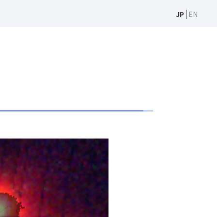
JP
EN