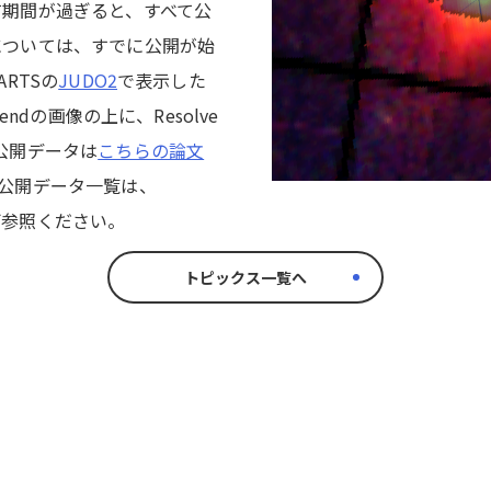
有期間が過ぎると、すべて公
については、すでに公開が始
RTSの
JUDO2
で表示した
endの画像の上に、Resolve
公開データは
こちらの論文
公開データ一覧は、
ご参照ください。
トピックス一覧へ