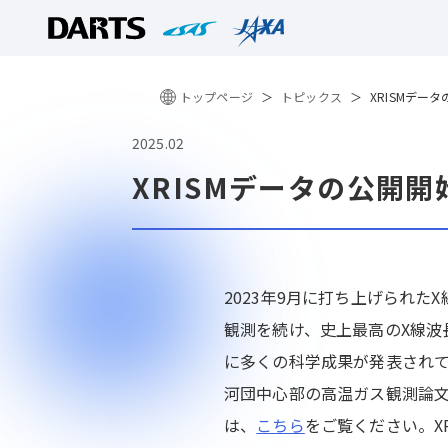
トップページ
トピックス
XRISMデー
2025.02
XRISMデータの公開開
2023年9月に打ち上げられた
観測を続け、史上最高のX線波
に多くの科学成果が発表され
河団中心部の高温ガス観測論
は、
こちら
をご覧ください。X