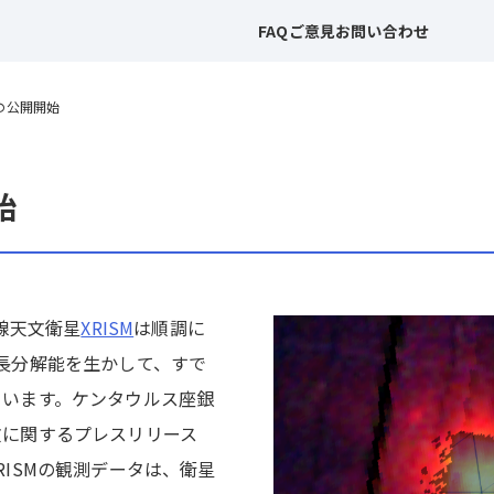
FAQ
ご意見
お問い合わせ
タの公開開始
始
X線天文衛星
XRISM
は順調に
長分解能を生かして、すで
ています。ケンタウルス座銀
文に関するプレスリリース
RISMの観測データは、衛星