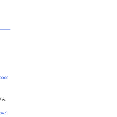
:
 0000-
合研究
842]