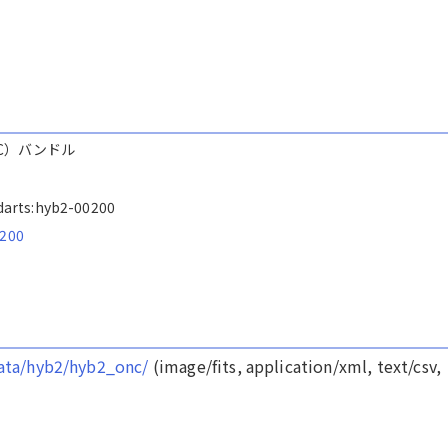
NC）バンドル
s/darts:hyb2-00200
0200
/data/hyb2/hyb2_onc/
(image/fits, application/xml, text/csv,