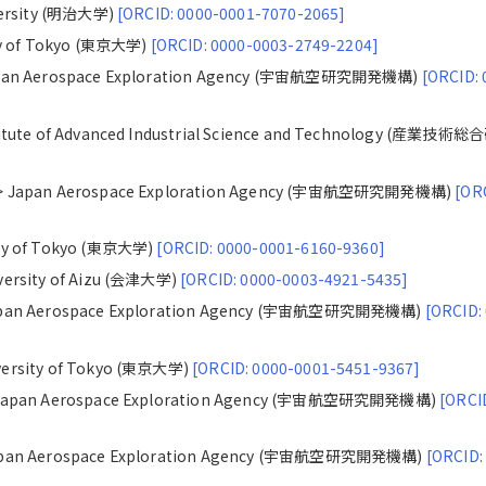
iversity (明治大学)
[ORCID: 0000-0001-7070-2065]
ty of Tokyo (東京大学)
[ORCID: 0000-0003-2749-2204]
Japan Aerospace Exploration Agency (宇宙航空研究開発機構)
[ORCID: 
titute of Advanced Industrial Science and Technology (産業技術
 > Japan Aerospace Exploration Agency (宇宙航空研究開発機構)
[OR
ity of Tokyo (東京大学)
[ORCID: 0000-0001-6160-9360]
versity of Aizu (会津大学)
[ORCID: 0000-0003-4921-5435]
Japan Aerospace Exploration Agency (宇宙航空研究開発機構)
[ORCID:
versity of Tokyo (東京大学)
[ORCID: 0000-0001-5451-9367]
> Japan Aerospace Exploration Agency (宇宙航空研究開発機構)
[ORCI
Japan Aerospace Exploration Agency (宇宙航空研究開発機構)
[ORCID: