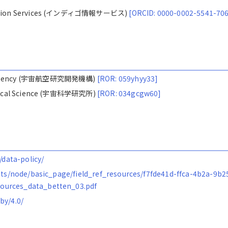
ormation Services (インディゴ情報サービス)
[ORCID: 0000-0002-5541-70
ion Agency (宇宙航空研究開発機構)
[ROR: 059yhyy33]
nautical Science (宇宙科学研究所)
[ROR: 034gcgw60]
/data-policy/
ents/node/basic_page/field_ref_resources/f7fde41d-ffca-4b2a-9b2
ources_data_betten_03.pdf
by/4.0/