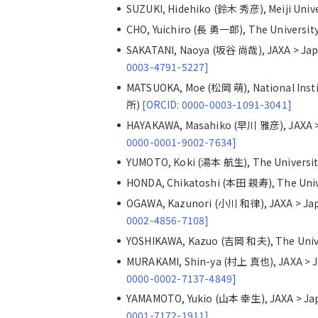
SUZUKI, Hidehiko (鈴木 秀彦), Meiji Un
CHO, Yuichiro (長 勇一郎), The Universi
SAKATANI, Naoya (坂谷 尚哉), JAXA > 
0003-4791-5227]
MATSUOKA, Moe (松岡 萌), National Ins
所)
[ORCID: 0000-0003-1091-3041]
HAYAKAWA, Masahiko (早川 雅彦), JAXA
0000-0001-9002-7634]
YUMOTO, Koki (湯本 航生), The Univers
HONDA, Chikatoshi (本田 親寿), The Uni
OGAWA, Kazunori (小川 和律), JAXA > 
0002-4856-7108]
YOSHIKAWA, Kazuo (吉岡 和夫), The Uni
MURAKAMI, Shin-ya (村上 真也), JAXA 
0000-0002-7137-4849]
YAMAMOTO, Yukio (山本 幸生), JAXA > 
0001-7172-1911]