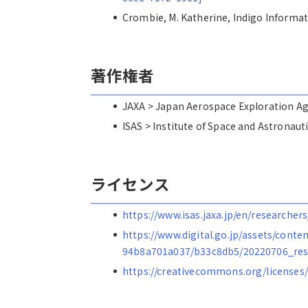
Crombie, M. Katherine, Indigo Inf
著作権者
JAXA > Japan Aerospace Explorat
ISAS > Institute of Space and Astro
ライセンス
https://www.isas.jaxa.jp/en/researchers
https://www.digital.go.jp/assets/cont
94b8a701a037/b33c8db5/20220706_res
https://creativecommons.org/licenses/