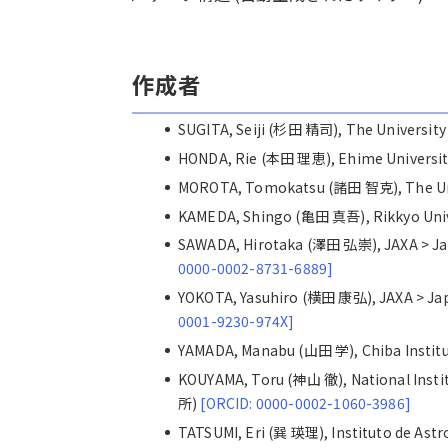
作成者
SUGITA, Seiji (杉田 精司), The Universi
HONDA, Rie (本田 理恵), Ehime Univers
MOROTA, Tomokatsu (諸田 智克), The Un
KAMEDA, Shingo (亀田 真吾), Rikkyo Un
SAWADA, Hirotaka (澤田 弘崇), JAXA >
0000-0002-8731-6889]
YOKOTA, Yasuhiro (横田 康弘), JAXA >
0001-9230-974X]
YAMADA, Manabu (山田 学), Chiba Inst
KOUYAMA, Toru (神山 徹), National Inst
所)
[ORCID: 0000-0002-1060-3986]
TATSUMI, Eri (巽 瑛理), Instituto de 