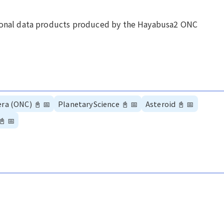
tional data products produced by the Hayabusa2 ONC
era (ONC)
📓
📅
PlanetaryScience
📓
📅
Asteroid
📓
📅
📓
📅