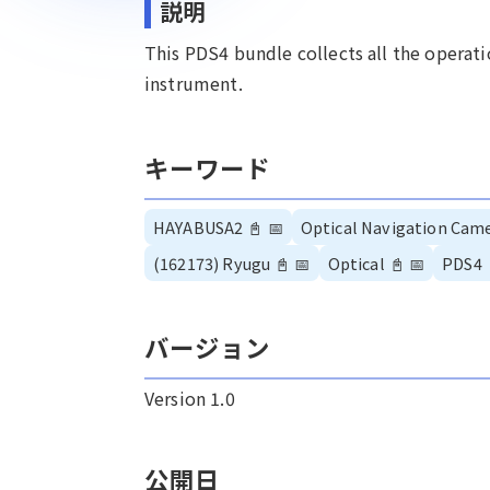
説明
This PDS4 bundle collects all the opera
instrument.
キーワード
HAYABUSA2
📓
📅
Optical Navigation Cam
(162173) Ryugu
📓
📅
Optical
📓
📅
PDS4
バージョン
Version 1.0
公開日