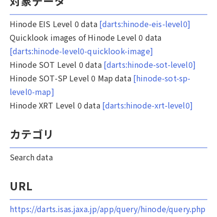
対象データ
Hinode EIS Level 0 data
[darts:hinode-eis-level0]
Quicklook images of Hinode Level 0 data
[darts:hinode-level0-quicklook-image]
Hinode SOT Level 0 data
[darts:hinode-sot-level0]
Hinode SOT-SP Level 0 Map data
[hinode-sot-sp-
level0-map]
Hinode XRT Level 0 data
[darts:hinode-xrt-level0]
カテゴリ
Search data
URL
https://darts.isas.jaxa.jp/app/query/hinode/query.php