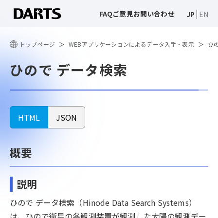
FAQ
ご意見
お問い合わせ
JP
EN
トップページ
WEBアプリケーションによるデータ入手・表示
ひ
ひので データ検索
HTML
JSON
概要
説明
ひので データ検索（Hinode Data Search Systems）
は、ひので衛星の各観測装置が観測した太陽の観測デー