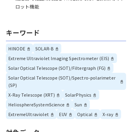
ロット機能
キーワード
HINODE
📓
SOLAR-B
📓
Extreme Ultraviolet Imaging Spectrometer (EIS)
📓
Solar Optical Telescope (SOT)/Filtergraph (FG)
📓
Solar Optical Telescope (SOT)/Spectro-polarimeter
📓
(SP)
X-Ray Telescope (XRT)
📓
SolarPhysics
📓
HeliosphereSystemScience
📓
Sun
📓
ExtremeUltraviolet
📓
EUV
📓
Optical
📓
X-ray
📓