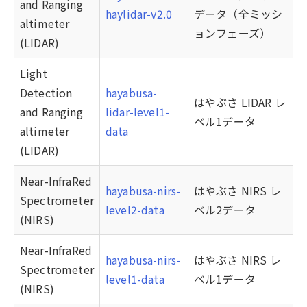
and Ranging
haylidar-v2.0
データ（全ミッシ
altimeter
ョンフェーズ）
(LIDAR)
Light
Detection
hayabusa-
はやぶさ LIDAR レ
and Ranging
lidar-level1-
ベル1データ
altimeter
data
(LIDAR)
Near-InfraRed
hayabusa-nirs-
はやぶさ NIRS レ
Spectrometer
level2-data
ベル2データ
(NIRS)
Near-InfraRed
hayabusa-nirs-
はやぶさ NIRS レ
Spectrometer
level1-data
ベル1データ
(NIRS)