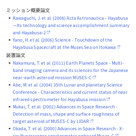
ミッション概要論文
Kawaguchi, J. et al. (2008) Acta Astronautica - Hayabusa
—Its technology and science accomplishment summary
and Hayabusa-2
Yano, H. et al. (2006) Science - Touchdown of the
Hayabusa Spacecraft at the Muses Sea on Itokawa
装置論文
Nakamura, T. et al. (2011) Earth Planets Space - Multi-
band imaging camera and its sciences for the Japanese
near-earth asteroid mission MUSES-C
Abe, M. et al. (2004) 35th Lunar and planetary Science
Conference - Characteristics and current status of near
infrared spectrometer for Hayabusa mission
Mukai, T. et al. (2002) Advances in Space Research -
Detection of mass, shape and surface roughness of
target asteroid of MUSES-C by LIDAR
Okada, T. et al. (2000) Advances in Space Research - X-
ray fluorescence spectrometer onboard Muses-C