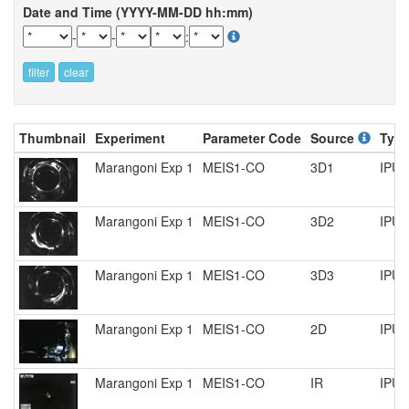
Date and Time (YYYY-MM-DD hh:mm)
-
-
:
filter
clear
Thumbnail
Experiment
Parameter Code
Source
Typ
Marangoni Exp 1
MEIS1-CO
3D1
IPU 
Marangoni Exp 1
MEIS1-CO
3D2
IPU 
Marangoni Exp 1
MEIS1-CO
3D3
IPU 
Marangoni Exp 1
MEIS1-CO
2D
IPU 
Marangoni Exp 1
MEIS1-CO
IR
IPU 