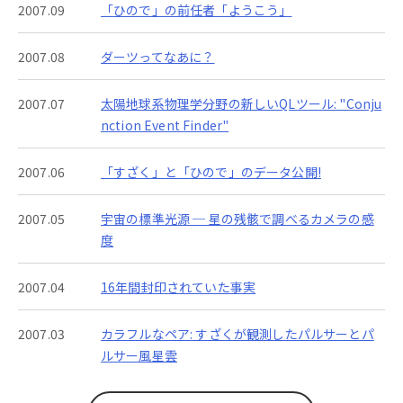
2007.09
「ひので」の前任者「ようこう」
2007.08
ダーツってなあに？
2007.07
太陽地球系物理学分野の新しいQLツール: "Conju
nction Event Finder"
2007.06
「すざく」と「ひので」のデータ公開!
2007.05
宇宙の標準光源 ─ 星の残骸で調べるカメラの感
度
2007.04
16年間封印されていた事実
2007.03
カラフルなペア: すざくが観測したパルサーとパ
ルサー風星雲